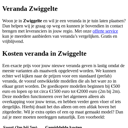
Veranda Zwiggelte
Woon je in
Zwiggelte
en wil je een veranda in je tuin laten plaatsen?
Dan helpen wij je graag op weg en kunnen je bovendien in contact
brengen met leveranciers in jouw regio. Met onze
offerte service
kun je meerdere aanbieders van veranda’s vergelijken. Gratis en
vrijblijvend.
Kosten veranda in Zwiggelte
Een exacte prijs voor jouw nieuwe veranda geven is lastig omdat de
meeste varianten als maatwerk opgeleverd worden. We kunnen
echter wel kijken naar de prijzen voor een standaard (prefab)
veranda, de vooraf ontwikkelde modellen die als het ware zo in
elkaar gezet worden. De goedkopere modellen beginnen bij €500
euro en lopen op tot circa €1500 euro tot €2000 euro (2m bij 2m).
Deze modellen functioneren over het algemeen alleen als
overkapping voor jouw terras, en hebben verder geen vloer of iets
dergelijks. Hierbij draait het dus alleen om een afdak boven het
zitgedeelte. Wil je extra opties of een op maat gemaakt model? Dan
zal je meer moeten neerleggen natuurlijk. Een voorbeeld:
Soort (3m bij 5m)
Gemiddelde kosten