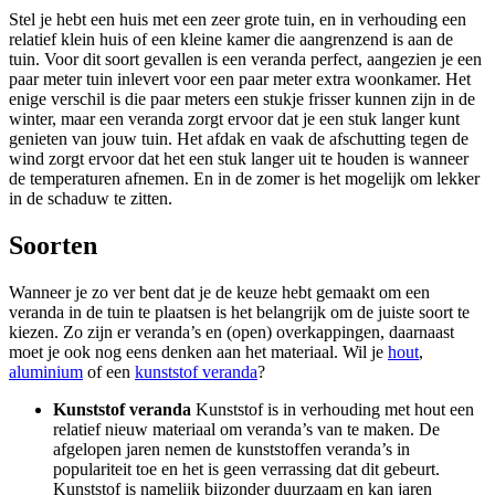
Stel je hebt een huis met een zeer grote tuin, en in verhouding een
relatief klein huis of een kleine kamer die aangrenzend is aan de
tuin. Voor dit soort gevallen is een veranda perfect, aangezien je een
paar meter tuin inlevert voor een paar meter extra woonkamer. Het
enige verschil is die paar meters een stukje frisser kunnen zijn in de
winter, maar een veranda zorgt ervoor dat je een stuk langer kunt
genieten van jouw tuin. Het afdak en vaak de afschutting tegen de
wind zorgt ervoor dat het een stuk langer uit te houden is wanneer
de temperaturen afnemen. En in de zomer is het mogelijk om lekker
in de schaduw te zitten.
Soorten
Wanneer je zo ver bent dat je de keuze hebt gemaakt om een
veranda in de tuin te plaatsen is het belangrijk om de juiste soort te
kiezen. Zo zijn er veranda’s en (open) overkappingen, daarnaast
moet je ook nog eens denken aan het materiaal. Wil je
hout
,
aluminium
of een
kunststof veranda
?
Kunststof veranda
Kunststof is in verhouding met hout een
relatief nieuw materiaal om veranda’s van te maken. De
afgelopen jaren nemen de kunststoffen veranda’s in
populariteit toe en het is geen verrassing dat dit gebeurt.
Kunststof is namelijk bijzonder duurzaam en kan jaren