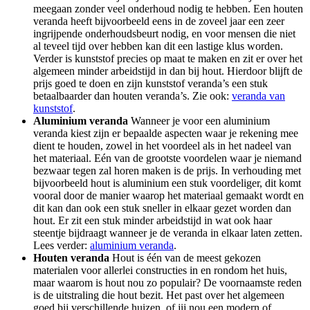
meegaan zonder veel onderhoud nodig te hebben. Een houten
veranda heeft bijvoorbeeld eens in de zoveel jaar een zeer
ingrijpende onderhoudsbeurt nodig, en voor mensen die niet
al teveel tijd over hebben kan dit een lastige klus worden.
Verder is kunststof precies op maat te maken en zit er over het
algemeen minder arbeidstijd in dan bij hout. Hierdoor blijft de
prijs goed te doen en zijn kunststof veranda’s een stuk
betaalbaarder dan houten veranda’s. Zie ook:
veranda van
kunststof
.
Aluminium veranda
Wanneer je voor een aluminium
veranda kiest zijn er bepaalde aspecten waar je rekening mee
dient te houden, zowel in het voordeel als in het nadeel van
het materiaal. Eén van de grootste voordelen waar je niemand
bezwaar tegen zal horen maken is de prijs. In verhouding met
bijvoorbeeld hout is aluminium een stuk voordeliger, dit komt
vooral door de manier waarop het materiaal gemaakt wordt en
dit kan dan ook een stuk sneller in elkaar gezet worden dan
hout. Er zit een stuk minder arbeidstijd in wat ook haar
steentje bijdraagt wanneer je de veranda in elkaar laten zetten.
Lees verder:
aluminium veranda
.
Houten veranda
Hout is één van de meest gekozen
materialen voor allerlei constructies in en rondom het huis,
maar waarom is hout nou zo populair? De voornaamste reden
is de uitstraling die hout bezit. Het past over het algemeen
goed bij verschillende huizen, of jij nou een modern of