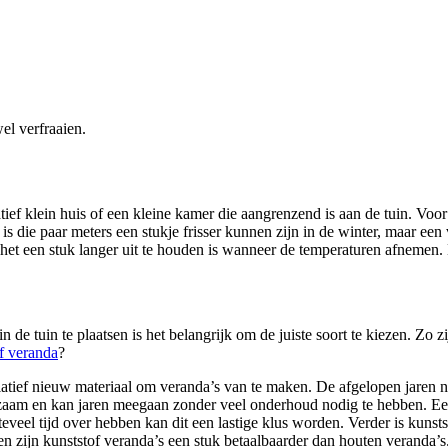
el verfraaien.
atief klein huis of een kleine kamer die aangrenzend is aan de tuin. Voor
is die paar meters een stukje frisser kunnen zijn in de winter, maar een
 het een stuk langer uit te houden is wanneer de temperaturen afnemen. 
 de tuin te plaatsen is het belangrijk om de juiste soort te kiezen. Zo 
f veranda
?
atief nieuw materiaal om veranda’s van te maken. De afgelopen jaren ne
urzaam en kan jaren meegaan zonder veel onderhoud nodig te hebben. Een
eveel tijd over hebben kan dit een lastige klus worden. Verder is kunst
en en zijn kunststof veranda’s een stuk betaalbaarder dan houten veranda’