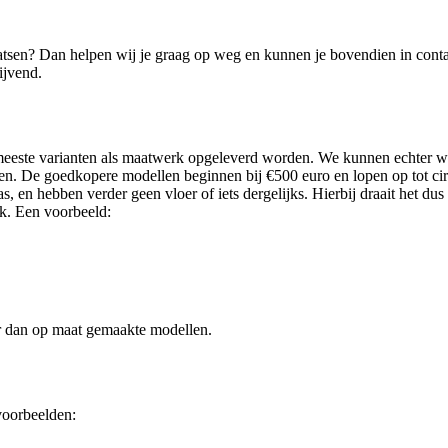
plaatsen? Dan helpen wij je graag op weg en kunnen je bovendien in con
ijvend.
meeste varianten als maatwerk opgeleverd worden. We kunnen echter wel
den. De goedkopere modellen beginnen bij €500 euro en lopen op tot c
, en hebben verder geen vloer of iets dergelijks. Hierbij draait het dus 
k. Een voorbeeld:
r dan op maat gemaakte modellen.
 voorbeelden: