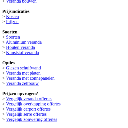
>
Veranda bouwen
Prijsindicaties
>
Kosten
>
Prijzen
Soorten
>
Soorten
>
Aluminium veranda
>
Houten veranda
>
Kunststof veranda
Opties
>
Glazen schuifwand
>
Veranda met platen
>
Veranda met zonnepanelen
>
Veranda zelfbouw
Prijzen opvragen?
>
Vergelijk veranda offertes
>
Vergelijk overkapping offertes
>
Vergelijk carport offertes
>
Vergelijk serre offertes
>
Vergelijk zonwering offertes