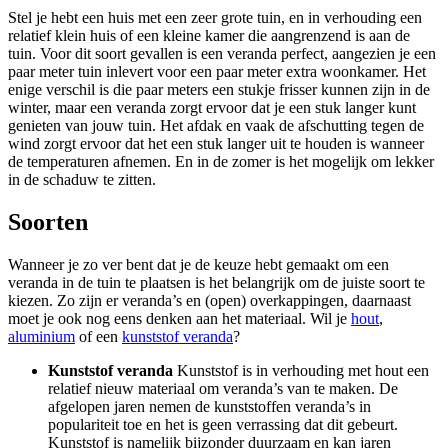
Stel je hebt een huis met een zeer grote tuin, en in verhouding een
relatief klein huis of een kleine kamer die aangrenzend is aan de
tuin. Voor dit soort gevallen is een veranda perfect, aangezien je een
paar meter tuin inlevert voor een paar meter extra woonkamer. Het
enige verschil is die paar meters een stukje frisser kunnen zijn in de
winter, maar een veranda zorgt ervoor dat je een stuk langer kunt
genieten van jouw tuin. Het afdak en vaak de afschutting tegen de
wind zorgt ervoor dat het een stuk langer uit te houden is wanneer
de temperaturen afnemen. En in de zomer is het mogelijk om lekker
in de schaduw te zitten.
Soorten
Wanneer je zo ver bent dat je de keuze hebt gemaakt om een
veranda in de tuin te plaatsen is het belangrijk om de juiste soort te
kiezen. Zo zijn er veranda’s en (open) overkappingen, daarnaast
moet je ook nog eens denken aan het materiaal. Wil je
hout
,
aluminium
of een
kunststof veranda
?
Kunststof veranda
Kunststof is in verhouding met hout een
relatief nieuw materiaal om veranda’s van te maken. De
afgelopen jaren nemen de kunststoffen veranda’s in
populariteit toe en het is geen verrassing dat dit gebeurt.
Kunststof is namelijk bijzonder duurzaam en kan jaren