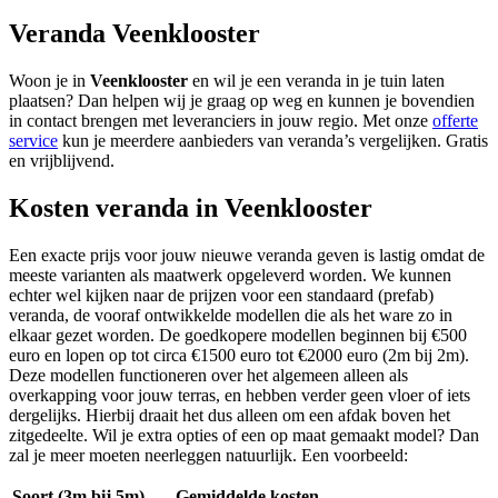
Veranda Veenklooster
Woon je in
Veenklooster
en wil je een veranda in je tuin laten
plaatsen? Dan helpen wij je graag op weg en kunnen je bovendien
in contact brengen met leveranciers in jouw regio. Met onze
offerte
service
kun je meerdere aanbieders van veranda’s vergelijken. Gratis
en vrijblijvend.
Kosten veranda in Veenklooster
Een exacte prijs voor jouw nieuwe veranda geven is lastig omdat de
meeste varianten als maatwerk opgeleverd worden. We kunnen
echter wel kijken naar de prijzen voor een standaard (prefab)
veranda, de vooraf ontwikkelde modellen die als het ware zo in
elkaar gezet worden. De goedkopere modellen beginnen bij €500
euro en lopen op tot circa €1500 euro tot €2000 euro (2m bij 2m).
Deze modellen functioneren over het algemeen alleen als
overkapping voor jouw terras, en hebben verder geen vloer of iets
dergelijks. Hierbij draait het dus alleen om een afdak boven het
zitgedeelte. Wil je extra opties of een op maat gemaakt model? Dan
zal je meer moeten neerleggen natuurlijk. Een voorbeeld:
Soort (3m bij 5m)
Gemiddelde kosten