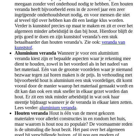
meegaan zonder veel onderhoud nodig te hebben. Een houten
veranda heeft bijvoorbeeld eens in de zoveel jaar een zeer
ingrijpende onderhoudsbeurt nodig, en voor mensen die niet
al teveel tijd over hebben kan dit een lastige klus worden.
Verder is kunststof precies op maat te maken en zit er over het
algemeen minder arbeidstijd in dan bij hout. Hierdoor blijft de
prijs goed te doen en zijn kunststof veranda’s een stuk
betaalbaarder dan houten veranda’s. Zie ook:
veranda van
kunststof
.
Aluminium veranda
Wanneer je voor een aluminium
veranda kiest zijn er bepaalde aspecten waar je rekening mee
dient te houden, zowel in het voordeel als in het nadeel van
het materiaal. Eén van de grootste voordelen waar je niemand
bezwaar tegen zal horen maken is de prijs. In verhouding met
bijvoorbeeld hout is aluminium een stuk voordeliger, dit komt
vooral door de manier waarop het materiaal gemaakt wordt en
dit kan dan ook een stuk sneller in elkaar gezet worden dan
hout. Er zit een stuk minder arbeidstijd in wat ook haar
steentje bijdraagt wanneer je de veranda in elkaar laten zetten.
Lees verder:
aluminium veranda
.
Houten veranda
Hout is één van de meest gekozen
materialen voor allerlei constructies in en rondom het huis,
maar waarom is hout nou zo populair? De voornaamste reden
is de uitstraling die hout bezit. Het past over het algemeen
goed bij verschillende huizen, of jij nou een modern of