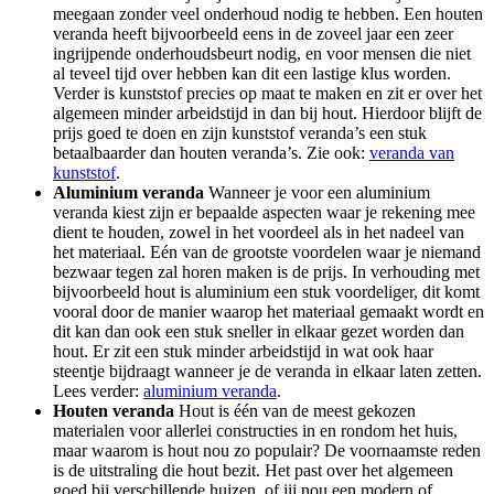
meegaan zonder veel onderhoud nodig te hebben. Een houten
veranda heeft bijvoorbeeld eens in de zoveel jaar een zeer
ingrijpende onderhoudsbeurt nodig, en voor mensen die niet
al teveel tijd over hebben kan dit een lastige klus worden.
Verder is kunststof precies op maat te maken en zit er over het
algemeen minder arbeidstijd in dan bij hout. Hierdoor blijft de
prijs goed te doen en zijn kunststof veranda’s een stuk
betaalbaarder dan houten veranda’s. Zie ook:
veranda van
kunststof
.
Aluminium veranda
Wanneer je voor een aluminium
veranda kiest zijn er bepaalde aspecten waar je rekening mee
dient te houden, zowel in het voordeel als in het nadeel van
het materiaal. Eén van de grootste voordelen waar je niemand
bezwaar tegen zal horen maken is de prijs. In verhouding met
bijvoorbeeld hout is aluminium een stuk voordeliger, dit komt
vooral door de manier waarop het materiaal gemaakt wordt en
dit kan dan ook een stuk sneller in elkaar gezet worden dan
hout. Er zit een stuk minder arbeidstijd in wat ook haar
steentje bijdraagt wanneer je de veranda in elkaar laten zetten.
Lees verder:
aluminium veranda
.
Houten veranda
Hout is één van de meest gekozen
materialen voor allerlei constructies in en rondom het huis,
maar waarom is hout nou zo populair? De voornaamste reden
is de uitstraling die hout bezit. Het past over het algemeen
goed bij verschillende huizen, of jij nou een modern of