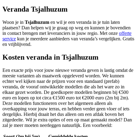
Veranda Tsjalhuzum
Woon je in
Tsjalhuzum
en wil je een veranda in je tuin laten
plaatsen? Dan helpen wij je graag op weg en kunnen je bovendien
in contact brengen met leveranciers in jouw regio. Met onze
offerte
service
kun je meerdere aanbieders van veranda’s vergelijken. Gratis
en vrijblijvend.
Kosten veranda in Tsjalhuzum
Een exacte prijs voor jouw nieuwe veranda geven is lastig omdat de
meeste varianten als maatwerk opgeleverd worden. We kunnen
echter wel kijken naar de prijzen voor een standaard (prefab)
veranda, de vooraf ontwikkelde modellen die als het ware zo in
elkaar gezet worden. De goedkopere modellen beginnen bij €500
euro en lopen op tot circa €1500 euro tot €2000 euro (2m bij 2m).
Deze modellen functioneren over het algemeen alleen als
overkapping voor jouw terras, en hebben verder geen vloer of iets
dergelijks. Hierbij draait het dus alleen om een afdak boven het
zitgedeelte. Wil je extra opties of een op maat gemaakt model? Dan
zal je meer moeten neerleggen natuurlijk. Een voorbeeld:
Soort (3m bij 5m)
Gemiddelde kosten