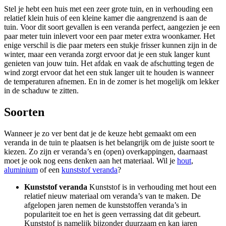
Stel je hebt een huis met een zeer grote tuin, en in verhouding een
relatief klein huis of een kleine kamer die aangrenzend is aan de
tuin. Voor dit soort gevallen is een veranda perfect, aangezien je een
paar meter tuin inlevert voor een paar meter extra woonkamer. Het
enige verschil is die paar meters een stukje frisser kunnen zijn in de
winter, maar een veranda zorgt ervoor dat je een stuk langer kunt
genieten van jouw tuin. Het afdak en vaak de afschutting tegen de
wind zorgt ervoor dat het een stuk langer uit te houden is wanneer
de temperaturen afnemen. En in de zomer is het mogelijk om lekker
in de schaduw te zitten.
Soorten
Wanneer je zo ver bent dat je de keuze hebt gemaakt om een
veranda in de tuin te plaatsen is het belangrijk om de juiste soort te
kiezen. Zo zijn er veranda’s en (open) overkappingen, daarnaast
moet je ook nog eens denken aan het materiaal. Wil je
hout
,
aluminium
of een
kunststof veranda
?
Kunststof veranda
Kunststof is in verhouding met hout een
relatief nieuw materiaal om veranda’s van te maken. De
afgelopen jaren nemen de kunststoffen veranda’s in
populariteit toe en het is geen verrassing dat dit gebeurt.
Kunststof is namelijk bijzonder duurzaam en kan jaren