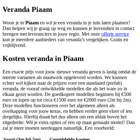
Veranda Piaam
Woon je in
Piaam
en wil je een veranda in je tuin laten plaatsen?
Dan helpen wij je graag op weg en kunnen je bovendien in contact
brengen met leveranciers in jouw regio. Met onze
offerte service
kun je meerdere aanbieders van veranda’s vergelijken. Gratis en
vrijblijvend.
Kosten veranda in Piaam
Een exacte prijs voor jouw nieuwe veranda geven is lastig omdat de
meeste varianten als maatwerk opgeleverd worden. We kunnen
echter wel kijken naar de prijzen voor een standaard (prefab)
veranda, de vooraf ontwikkelde modellen die als het ware zo in
elkaar gezet worden. De goedkopere modellen beginnen bij €500
euro en lopen op tot circa €1500 euro tot €2000 euro (2m bij 2m).
Deze modellen functioneren over het algemeen alleen als
overkapping voor jouw terras, en hebben verder geen vloer of iets
dergelijks. Hierbij draait het dus alleen om een afdak boven het
zitgedeelte. Wil je extra opties of een op maat gemaakt model? Dan
zal je meer moeten neerleggen natuurlijk. Een voorbeeld:
Soort (3m bij 5m)
Gemiddelde kosten