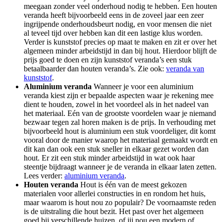
meegaan zonder veel onderhoud nodig te hebben. Een houten
veranda heeft bijvoorbeeld eens in de zoveel jaar een zeer
ingrijpende onderhoudsbeurt nodig, en voor mensen die niet
al teveel tijd over hebben kan dit een lastige klus worden.
Verder is kunststof precies op maat te maken en zit er over het
algemeen minder arbeidstijd in dan bij hout. Hierdoor blijft de
prijs goed te doen en zijn kunststof veranda’s een stuk
betaalbaarder dan houten veranda’s. Zie ook:
veranda van
kunststof
.
Aluminium veranda
Wanneer je voor een aluminium
veranda kiest zijn er bepaalde aspecten waar je rekening mee
dient te houden, zowel in het voordeel als in het nadeel van
het materiaal. Eén van de grootste voordelen waar je niemand
bezwaar tegen zal horen maken is de prijs. In verhouding met
bijvoorbeeld hout is aluminium een stuk voordeliger, dit komt
vooral door de manier waarop het materiaal gemaakt wordt en
dit kan dan ook een stuk sneller in elkaar gezet worden dan
hout. Er zit een stuk minder arbeidstijd in wat ook haar
steentje bijdraagt wanneer je de veranda in elkaar laten zetten.
Lees verder:
aluminium veranda
.
Houten veranda
Hout is één van de meest gekozen
materialen voor allerlei constructies in en rondom het huis,
maar waarom is hout nou zo populair? De voornaamste reden
is de uitstraling die hout bezit. Het past over het algemeen
goed bij verschillende huizen, of jij nou een modern of