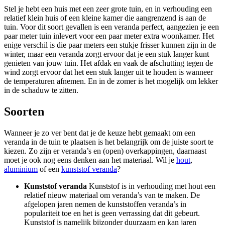
Stel je hebt een huis met een zeer grote tuin, en in verhouding een
relatief klein huis of een kleine kamer die aangrenzend is aan de
tuin. Voor dit soort gevallen is een veranda perfect, aangezien je een
paar meter tuin inlevert voor een paar meter extra woonkamer. Het
enige verschil is die paar meters een stukje frisser kunnen zijn in de
winter, maar een veranda zorgt ervoor dat je een stuk langer kunt
genieten van jouw tuin. Het afdak en vaak de afschutting tegen de
wind zorgt ervoor dat het een stuk langer uit te houden is wanneer
de temperaturen afnemen. En in de zomer is het mogelijk om lekker
in de schaduw te zitten.
Soorten
Wanneer je zo ver bent dat je de keuze hebt gemaakt om een
veranda in de tuin te plaatsen is het belangrijk om de juiste soort te
kiezen. Zo zijn er veranda’s en (open) overkappingen, daarnaast
moet je ook nog eens denken aan het materiaal. Wil je
hout
,
aluminium
of een
kunststof veranda
?
Kunststof veranda
Kunststof is in verhouding met hout een
relatief nieuw materiaal om veranda’s van te maken. De
afgelopen jaren nemen de kunststoffen veranda’s in
populariteit toe en het is geen verrassing dat dit gebeurt.
Kunststof is namelijk bijzonder duurzaam en kan jaren