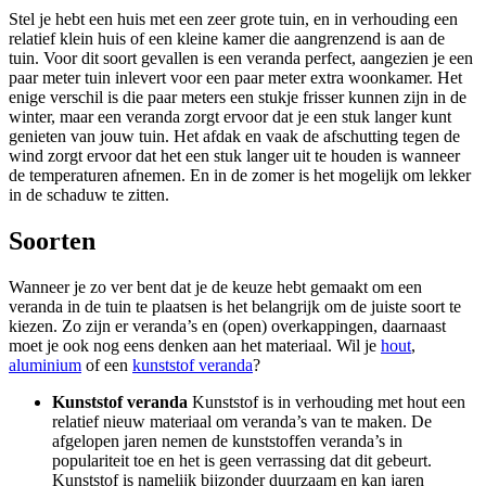
Stel je hebt een huis met een zeer grote tuin, en in verhouding een
relatief klein huis of een kleine kamer die aangrenzend is aan de
tuin. Voor dit soort gevallen is een veranda perfect, aangezien je een
paar meter tuin inlevert voor een paar meter extra woonkamer. Het
enige verschil is die paar meters een stukje frisser kunnen zijn in de
winter, maar een veranda zorgt ervoor dat je een stuk langer kunt
genieten van jouw tuin. Het afdak en vaak de afschutting tegen de
wind zorgt ervoor dat het een stuk langer uit te houden is wanneer
de temperaturen afnemen. En in de zomer is het mogelijk om lekker
in de schaduw te zitten.
Soorten
Wanneer je zo ver bent dat je de keuze hebt gemaakt om een
veranda in de tuin te plaatsen is het belangrijk om de juiste soort te
kiezen. Zo zijn er veranda’s en (open) overkappingen, daarnaast
moet je ook nog eens denken aan het materiaal. Wil je
hout
,
aluminium
of een
kunststof veranda
?
Kunststof veranda
Kunststof is in verhouding met hout een
relatief nieuw materiaal om veranda’s van te maken. De
afgelopen jaren nemen de kunststoffen veranda’s in
populariteit toe en het is geen verrassing dat dit gebeurt.
Kunststof is namelijk bijzonder duurzaam en kan jaren