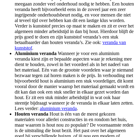
meegaan zonder veel onderhoud nodig te hebben. Een houten
veranda heeft bijvoorbeeld eens in de zoveel jaar een zeer
ingrijpende onderhoudsbeurt nodig, en voor mensen die niet
al teveel tijd over hebben kan dit een lastige klus worden.
Verder is kunststof precies op maat te maken en zit er over het
algemeen minder arbeidstijd in dan bij hout. Hierdoor blijft de
prijs goed te doen en zijn kunststof veranda’s een stuk
betaalbaarder dan houten veranda’s. Zie ook:
veranda van
kunststof
.
Aluminium veranda
Wanneer je voor een aluminium
veranda kiest zijn er bepaalde aspecten waar je rekening mee
dient te houden, zowel in het voordeel als in het nadeel van
het materiaal. Eén van de grootste voordelen waar je niemand
bezwaar tegen zal horen maken is de prijs. In verhouding met
bijvoorbeeld hout is aluminium een stuk voordeliger, dit komt
vooral door de manier waarop het materiaal gemaakt wordt en
dit kan dan ook een stuk sneller in elkaar gezet worden dan
hout. Er zit een stuk minder arbeidstijd in wat ook haar
steentje bijdraagt wanneer je de veranda in elkaar laten zetten.
Lees verder:
aluminium veranda
.
Houten veranda
Hout is één van de meest gekozen
materialen voor allerlei constructies in en rondom het huis,
maar waarom is hout nou zo populair? De voornaamste reden
is de uitstraling die hout bezit. Het past over het algemeen
goed bij verschillende huizen, of jij nou een modern of