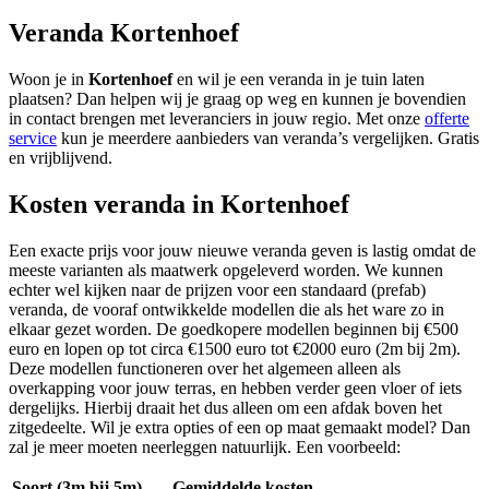
Veranda Kortenhoef
Woon je in
Kortenhoef
en wil je een veranda in je tuin laten
plaatsen? Dan helpen wij je graag op weg en kunnen je bovendien
in contact brengen met leveranciers in jouw regio. Met onze
offerte
service
kun je meerdere aanbieders van veranda’s vergelijken. Gratis
en vrijblijvend.
Kosten veranda in Kortenhoef
Een exacte prijs voor jouw nieuwe veranda geven is lastig omdat de
meeste varianten als maatwerk opgeleverd worden. We kunnen
echter wel kijken naar de prijzen voor een standaard (prefab)
veranda, de vooraf ontwikkelde modellen die als het ware zo in
elkaar gezet worden. De goedkopere modellen beginnen bij €500
euro en lopen op tot circa €1500 euro tot €2000 euro (2m bij 2m).
Deze modellen functioneren over het algemeen alleen als
overkapping voor jouw terras, en hebben verder geen vloer of iets
dergelijks. Hierbij draait het dus alleen om een afdak boven het
zitgedeelte. Wil je extra opties of een op maat gemaakt model? Dan
zal je meer moeten neerleggen natuurlijk. Een voorbeeld:
Soort (3m bij 5m)
Gemiddelde kosten