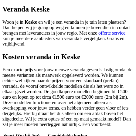
Veranda Keske
Woon je in
Keske
en wil je een veranda in je tuin laten plaatsen?
Dan helpen wij je graag op weg en kunnen je bovendien in contact
brengen met leveranciers in jouw regio. Met onze
offerte service
kun je meerdere aanbieders van veranda’s vergelijken. Gratis en
vrijblijvend.
Kosten veranda in Keske
Een exacte prijs voor jouw nieuwe veranda geven is lastig omdat de
meeste varianten als maatwerk opgeleverd worden. We kunnen
echter wel kijken naar de prijzen voor een standaard (prefab)
veranda, de vooraf ontwikkelde modellen die als het ware zo in
elkaar gezet worden. De goedkopere modellen beginnen bij €500
euro en lopen op tot circa €1500 euro tot €2000 euro (2m bij 2m).
Deze modellen functioneren over het algemeen alleen als
overkapping voor jouw terras, en hebben verder geen vloer of iets
dergelijks. Hierbij draait het dus alleen om een afdak boven het
zitgedeelte. Wil je extra opties of een op maat gemaakt model? Dan
zal je meer moeten neerleggen natuurlijk. Een voorbeeld:
Soort (3m bij 5m)
Gemiddelde kosten