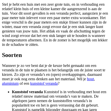
Stel je hebt een huis met een zeer grote tuin, en in verhouding een
relatief klein huis of een kleine kamer die aangrenzend is aan de
tuin. Voor dit soort gevallen is een veranda perfect, aangezien je een
paar meter tuin inlevert voor een paar meter extra woonkamer. Het
enige verschil is die paar meters een stukje frisser kunnen zijn in de
winter, maar een veranda zorgt ervoor dat je een stuk langer kunt
genieten van jouw tuin. Het afdak en vaak de afschutting tegen de
wind zorgt ervoor dat het een stuk langer uit te houden is wanneer
de temperaturen afnemen. En in de zomer is het mogelijk om lekker
in de schaduw te zitten.
Soorten
Wanneer je zo ver bent dat je de keuze hebt gemaakt om een
veranda in de tuin te plaatsen is het belangrijk om de juiste soort te
kiezen. Zo zijn er veranda’s en (open) overkappingen, daarnaast
moet je ook nog eens denken aan het materiaal. Wil je
hout
,
aluminium
of een
kunststof veranda
?
Kunststof veranda
Kunststof is in verhouding met hout een
relatief nieuw materiaal om veranda’s van te maken. De
afgelopen jaren nemen de kunststoffen veranda’s in
populariteit toe en het is geen verrassing dat dit gebeurt.
Kunststof is namelijk bijzonder duurzaam en kan jaren