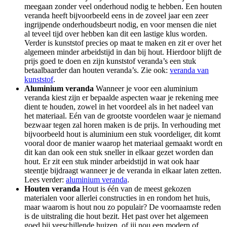
meegaan zonder veel onderhoud nodig te hebben. Een houten
veranda heeft bijvoorbeeld eens in de zoveel jaar een zeer
ingrijpende onderhoudsbeurt nodig, en voor mensen die niet
al teveel tijd over hebben kan dit een lastige klus worden.
Verder is kunststof precies op maat te maken en zit er over het
algemeen minder arbeidstijd in dan bij hout. Hierdoor blijft de
prijs goed te doen en zijn kunststof veranda’s een stuk
betaalbaarder dan houten veranda’s. Zie ook:
veranda van
kunststof
.
Aluminium veranda
Wanneer je voor een aluminium
veranda kiest zijn er bepaalde aspecten waar je rekening mee
dient te houden, zowel in het voordeel als in het nadeel van
het materiaal. Eén van de grootste voordelen waar je niemand
bezwaar tegen zal horen maken is de prijs. In verhouding met
bijvoorbeeld hout is aluminium een stuk voordeliger, dit komt
vooral door de manier waarop het materiaal gemaakt wordt en
dit kan dan ook een stuk sneller in elkaar gezet worden dan
hout. Er zit een stuk minder arbeidstijd in wat ook haar
steentje bijdraagt wanneer je de veranda in elkaar laten zetten.
Lees verder:
aluminium veranda
.
Houten veranda
Hout is één van de meest gekozen
materialen voor allerlei constructies in en rondom het huis,
maar waarom is hout nou zo populair? De voornaamste reden
is de uitstraling die hout bezit. Het past over het algemeen
goed bij verschillende huizen, of jij nou een modern of