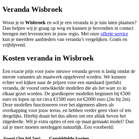
Veranda Wisbroek
Woon je in
Wisbroek
en wil je een veranda in je tuin laten plaatsen?
Dan helpen wij je graag op weg en kunnen je bovendien in contact
brengen met leveranciers in jouw regio. Met onze
offerte service
kun je meerdere aanbieders van veranda’s vergelijken. Gratis en
vrijblijvend.
Kosten veranda in Wisbroek
Een exacte prijs voor jouw nieuwe veranda geven is lastig omdat de
meeste varianten als maatwerk opgeleverd worden. We kunnen
echter wel kijken naar de prijzen voor een standaard (prefab)
veranda, de vooraf ontwikkelde modellen die als het ware zo in
elkaar gezet worden. De goedkopere modellen beginnen bij €500
euro en lopen op tot circa €1500 euro tot €2000 euro (2m bij 2m).
Deze modellen functioneren over het algemeen alleen als
overkapping voor jouw terras, en hebben verder geen vloer of iets
dergelijks. Hierbij draait het dus alleen om een afdak boven het
zitgedeelte. Wil je extra opties of een op maat gemaakt model? Dan
zal je meer moeten neerleggen natuurlijk. Een voorbeeld:
Soort (3m bij 5m)
Gemiddelde kosten