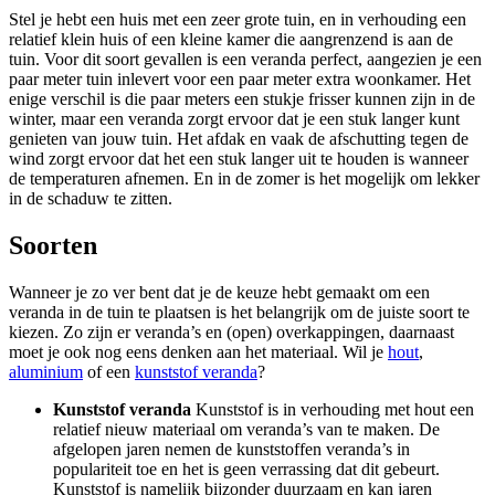
Stel je hebt een huis met een zeer grote tuin, en in verhouding een
relatief klein huis of een kleine kamer die aangrenzend is aan de
tuin. Voor dit soort gevallen is een veranda perfect, aangezien je een
paar meter tuin inlevert voor een paar meter extra woonkamer. Het
enige verschil is die paar meters een stukje frisser kunnen zijn in de
winter, maar een veranda zorgt ervoor dat je een stuk langer kunt
genieten van jouw tuin. Het afdak en vaak de afschutting tegen de
wind zorgt ervoor dat het een stuk langer uit te houden is wanneer
de temperaturen afnemen. En in de zomer is het mogelijk om lekker
in de schaduw te zitten.
Soorten
Wanneer je zo ver bent dat je de keuze hebt gemaakt om een
veranda in de tuin te plaatsen is het belangrijk om de juiste soort te
kiezen. Zo zijn er veranda’s en (open) overkappingen, daarnaast
moet je ook nog eens denken aan het materiaal. Wil je
hout
,
aluminium
of een
kunststof veranda
?
Kunststof veranda
Kunststof is in verhouding met hout een
relatief nieuw materiaal om veranda’s van te maken. De
afgelopen jaren nemen de kunststoffen veranda’s in
populariteit toe en het is geen verrassing dat dit gebeurt.
Kunststof is namelijk bijzonder duurzaam en kan jaren