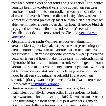
meegaan zonder veel onderhoud nodig te hebben. Een houten
veranda heeft bijvoorbeeld eens in de zoveel jaar een zeer
ingrijpende onderhoudsbeurt nodig, en voor mensen die niet
al teveel tijd over hebben kan dit een lastige klus worden.
Verder is kunststof precies op maat te maken en zit er over het
algemeen minder arbeidstijd in dan bij hout. Hierdoor blijft de
prijs goed te doen en zijn kunststof veranda’s een stuk
betaalbaarder dan houten veranda’s. Zie ook:
veranda van
kunststof
.
Aluminium veranda
Wanneer je voor een aluminium
veranda kiest zijn er bepaalde aspecten waar je rekening mee
dient te houden, zowel in het voordeel als in het nadeel van
het materiaal. Eén van de grootste voordelen waar je niemand
bezwaar tegen zal horen maken is de prijs. In verhouding met
bijvoorbeeld hout is aluminium een stuk voordeliger, dit komt
vooral door de manier waarop het materiaal gemaakt wordt en
dit kan dan ook een stuk sneller in elkaar gezet worden dan
hout. Er zit een stuk minder arbeidstijd in wat ook haar
steentje bijdraagt wanneer je de veranda in elkaar laten zetten.
Lees verder:
aluminium veranda
.
Houten veranda
Hout is één van de meest gekozen
materialen voor allerlei constructies in en rondom het huis,
maar waarom is hout nou zo populair? De voornaamste reden
is de uitstraling die hout bezit. Het past over het algemeen
goed bij verschillende huizen, of jij nou een modern of