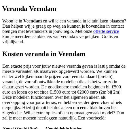
Veranda Veendam
Woon je in
Veendam
en wil je een veranda in je tuin laten plaatsen?
Dan helpen wij je graag op weg en kunnen je bovendien in contact
brengen met leveranciers in jouw regio. Met onze
offerte service
kun je meerdere aanbieders van veranda’s vergelijken. Gratis en
vrijblijvend.
Kosten veranda in Veendam
Een exacte prijs voor jouw nieuwe veranda geven is lastig omdat de
meeste varianten als maatwerk opgeleverd worden. We kunnen
echter wel kijken naar de prijzen voor een standaard (prefab)
veranda, de vooraf ontwikkelde modellen die als het ware zo in
elkaar gezet worden. De goedkopere modellen beginnen bij €500
euro en lopen op tot circa €1500 euro tot €2000 euro (2m bij 2m).
Deze modellen functioneren over het algemeen alleen als
overkapping voor jouw terras, en hebben verder geen vloer of iets
dergelijks. Hierbij draait het dus alleen om een afdak boven het
zitgedeelte. Wil je extra opties of een op maat gemaakt model? Dan
zal je meer moeten neerleggen natuurlijk. Een voorbeeld:
Soort (3m bij 5m)
Gemiddelde kosten