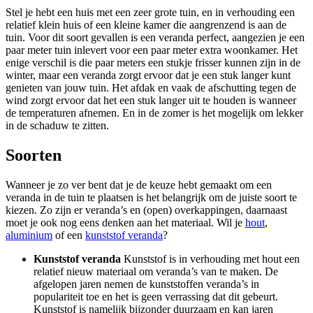
Stel je hebt een huis met een zeer grote tuin, en in verhouding een
relatief klein huis of een kleine kamer die aangrenzend is aan de
tuin. Voor dit soort gevallen is een veranda perfect, aangezien je een
paar meter tuin inlevert voor een paar meter extra woonkamer. Het
enige verschil is die paar meters een stukje frisser kunnen zijn in de
winter, maar een veranda zorgt ervoor dat je een stuk langer kunt
genieten van jouw tuin. Het afdak en vaak de afschutting tegen de
wind zorgt ervoor dat het een stuk langer uit te houden is wanneer
de temperaturen afnemen. En in de zomer is het mogelijk om lekker
in de schaduw te zitten.
Soorten
Wanneer je zo ver bent dat je de keuze hebt gemaakt om een
veranda in de tuin te plaatsen is het belangrijk om de juiste soort te
kiezen. Zo zijn er veranda’s en (open) overkappingen, daarnaast
moet je ook nog eens denken aan het materiaal. Wil je
hout
,
aluminium
of een
kunststof veranda
?
Kunststof veranda
Kunststof is in verhouding met hout een
relatief nieuw materiaal om veranda’s van te maken. De
afgelopen jaren nemen de kunststoffen veranda’s in
populariteit toe en het is geen verrassing dat dit gebeurt.
Kunststof is namelijk bijzonder duurzaam en kan jaren