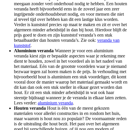
meegaan zonder veel onderhoud nodig te hebben. Een houten
veranda heeft bijvoorbeeld eens in de zoveel jaar een zeer
ingrijpende onderhoudsbeurt nodig, en voor mensen die niet
al teveel tijd over hebben kan dit een lastige klus worden.
Verder is kunststof precies op maat te maken en zit er over het
algemeen minder arbeidstijd in dan bij hout. Hierdoor blijft de
prijs goed te doen en zijn kunststof veranda’s een stuk
betaalbaarder dan houten veranda’s. Zie ook:
veranda van
kunststof
.
Aluminium veranda
Wanneer je voor een aluminium
veranda kiest zijn er bepaalde aspecten waar je rekening mee
dient te houden, zowel in het voordeel als in het nadeel van
het materiaal. Eén van de grootste voordelen waar je niemand
bezwaar tegen zal horen maken is de prijs. In verhouding met
bijvoorbeeld hout is aluminium een stuk voordeliger, dit komt
vooral door de manier waarop het materiaal gemaakt wordt en
dit kan dan ook een stuk sneller in elkaar gezet worden dan
hout. Er zit een stuk minder arbeidstijd in wat ook haar
steentje bijdraagt wanneer je de veranda in elkaar laten zetten.
Lees verder:
aluminium veranda
.
Houten veranda
Hout is één van de meest gekozen
materialen voor allerlei constructies in en rondom het huis,
maar waarom is hout nou zo populair? De voornaamste reden
is de uitstraling die hout bezit. Het past over het algemeen
goed bij verschillende huizen, of jij nou een modern of