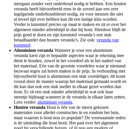
meegaan zonder veel onderhoud nodig te hebben. Een houten
veranda heeft bijvoorbeeld eens in de zoveel jaar een zeer
ingrijpende onderhoudsbeurt nodig, en voor mensen die niet
al teveel tijd over hebben kan dit een lastige klus worden.
Verder is kunststof precies op maat te maken en zit er over het
algemeen minder arbeidstijd in dan bij hout. Hierdoor blijft de
prijs goed te doen en zijn kunststof veranda’s een stuk
betaalbaarder dan houten veranda’s. Zie ook:
veranda van
kunststof
.
Aluminium veranda
Wanneer je voor een aluminium
veranda kiest zijn er bepaalde aspecten waar je rekening mee
dient te houden, zowel in het voordeel als in het nadeel van
het materiaal. Eén van de grootste voordelen waar je niemand
bezwaar tegen zal horen maken is de prijs. In verhouding met
bijvoorbeeld hout is aluminium een stuk voordeliger, dit komt
vooral door de manier waarop het materiaal gemaakt wordt en
dit kan dan ook een stuk sneller in elkaar gezet worden dan
hout. Er zit een stuk minder arbeidstijd in wat ook haar
steentje bijdraagt wanneer je de veranda in elkaar laten zetten.
Lees verder:
aluminium veranda
.
Houten veranda
Hout is één van de meest gekozen
materialen voor allerlei constructies in en rondom het huis,
maar waarom is hout nou zo populair? De voornaamste reden
is de uitstraling die hout bezit. Het past over het algemeen
goed bij verschillende huizen, of jij nou een modern of