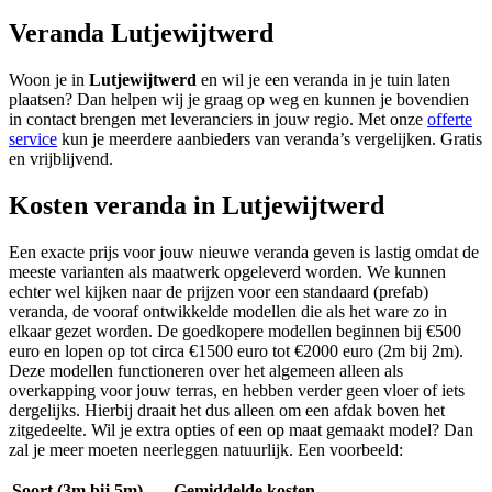
Veranda Lutjewijtwerd
Woon je in
Lutjewijtwerd
en wil je een veranda in je tuin laten
plaatsen? Dan helpen wij je graag op weg en kunnen je bovendien
in contact brengen met leveranciers in jouw regio. Met onze
offerte
service
kun je meerdere aanbieders van veranda’s vergelijken. Gratis
en vrijblijvend.
Kosten veranda in Lutjewijtwerd
Een exacte prijs voor jouw nieuwe veranda geven is lastig omdat de
meeste varianten als maatwerk opgeleverd worden. We kunnen
echter wel kijken naar de prijzen voor een standaard (prefab)
veranda, de vooraf ontwikkelde modellen die als het ware zo in
elkaar gezet worden. De goedkopere modellen beginnen bij €500
euro en lopen op tot circa €1500 euro tot €2000 euro (2m bij 2m).
Deze modellen functioneren over het algemeen alleen als
overkapping voor jouw terras, en hebben verder geen vloer of iets
dergelijks. Hierbij draait het dus alleen om een afdak boven het
zitgedeelte. Wil je extra opties of een op maat gemaakt model? Dan
zal je meer moeten neerleggen natuurlijk. Een voorbeeld:
Soort (3m bij 5m)
Gemiddelde kosten