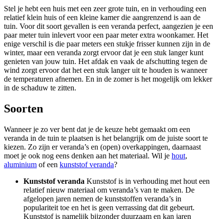
Stel je hebt een huis met een zeer grote tuin, en in verhouding een
relatief klein huis of een kleine kamer die aangrenzend is aan de
tuin. Voor dit soort gevallen is een veranda perfect, aangezien je een
paar meter tuin inlevert voor een paar meter extra woonkamer. Het
enige verschil is die paar meters een stukje frisser kunnen zijn in de
winter, maar een veranda zorgt ervoor dat je een stuk langer kunt
genieten van jouw tuin. Het afdak en vaak de afschutting tegen de
wind zorgt ervoor dat het een stuk langer uit te houden is wanneer
de temperaturen afnemen. En in de zomer is het mogelijk om lekker
in de schaduw te zitten.
Soorten
Wanneer je zo ver bent dat je de keuze hebt gemaakt om een
veranda in de tuin te plaatsen is het belangrijk om de juiste soort te
kiezen. Zo zijn er veranda’s en (open) overkappingen, daarnaast
moet je ook nog eens denken aan het materiaal. Wil je
hout
,
aluminium
of een
kunststof veranda
?
Kunststof veranda
Kunststof is in verhouding met hout een
relatief nieuw materiaal om veranda’s van te maken. De
afgelopen jaren nemen de kunststoffen veranda’s in
populariteit toe en het is geen verrassing dat dit gebeurt.
Kunststof is namelijk bijzonder duurzaam en kan jaren